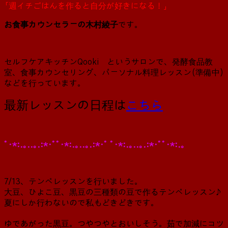
「週イチごはんを作ると自分が好きになる！」
お食事カウンセラーの木村綾子
です。
セルフケアキッチンQooki というサロンで、発酵食品教
室、食事カウンセリング、パーソナル料理レッスン(準備中)
などを行っています。
最新レッスンの日程は
こちら
ﾟ･*:.｡..｡.:*･ﾟﾟ･*:.｡..｡.:*･ﾟ ﾟ･*:.｡..｡.:*･ﾟﾟ･*:.｡
7/13、テンペレッスンを行いました。
大豆、ひよこ豆、黒豆の三種類の豆で作るテンペレッスン♪
夏にしか行わないので私もどきどきです。
ゆであがった黒豆。つやつやとおいしそう。茹で加減にコツ