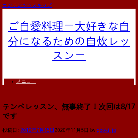
コンテンツへスキップ
ご自愛料理ー大好きな自
分になるための自炊レッ
スンー
メニュー
テンペレッスン、無事終了！次回は8/17
です
投稿日:
2019年7月15日
2020年11月5日
by
qooki-jp