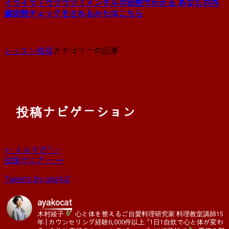
イライラ？ウツウツ？メンタルの状態でわかる あなたの内
臓状態チェックをされるかたはこちら
レッスン模様
カテゴリーの記事
投稿ナビゲーション
←
メルマガ「…
虫除けにア…
→
Tweets by qooki2
ayakocat
木村綾子
心と体を整えるご自愛料理研究家
料理教室講師15
年 | カウンセリング経験6,000件以上
「1日1自炊で心と体が変わ