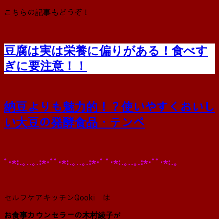
こちらの記事もどうぞ！
豆腐は実は栄養に偏りがある！食べす
ぎに要注意！！
納豆よりも魅力的！？使いやすくおいし
い大豆の発酵食品・テンペ
ﾟ･*:.｡..｡.:*･ﾟﾟ･*:.｡..｡.:*･ﾟ ﾟ･*:.｡..｡.:*･ﾟﾟ･*:.｡
セルフケアキッチンQooki は
お食事カウンセラーの木村綾子
が