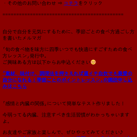
・その他のお問い合わせ ⇒
コチラ
をクリック
============================================
自分で自分を元気にするために、季節ごとの食べ方過ごし方
を書いたメルマガ
「旬の食べ物を味方に四季いつでも快適にすごすための食べ
方レッスン」発行中。
ご興味ある方は以下からお申込ください
「素材、味付け、調理法を押さえれば週イチ自炊でも最愛の
自分になれる！季節ごとのポイントレッスン」の購読申し込
みはこちら
「感情と内臓の関係」について簡単なテスト作りました！
今弱ってる内臓、注意すべき生活習慣がわかっちゃいます
よ。
お友達やご家族と楽しんで、ぜひやってみてください♪