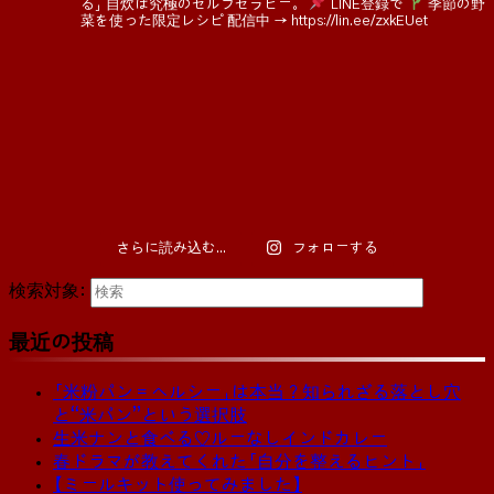
る」
自炊は究極のセルフセラピー。
LINE登録で
季節の野
菜を使った限定レシピ
配信中
→ https://lin.ee/zxkEUet
さらに読み込む...
フォローする
検索対象:
最近の投稿
「米粉パン＝ヘルシー」は本当？知られざる落とし穴
と“米パン”という選択肢
生米ナンと食べる♡ルーなしインドカレー
春ドラマが教えてくれた「自分を整えるヒント」
【ミールキット使ってみました】