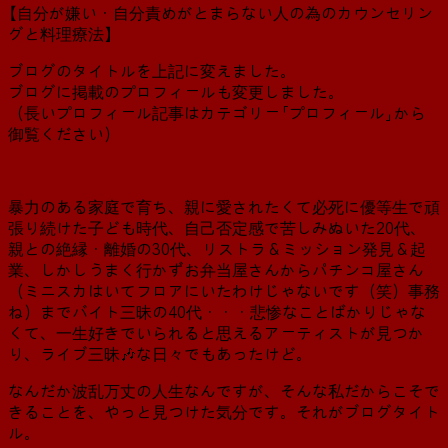
【自分が嫌い・自分責めがとまらない人の為のカウンセリン
グと料理療法】
ブログのタイトルを上記に変えました。
ブログに掲載のプロフィールも変更しました。
（長いプロフィール記事はカテゴリー「プロフィール」から
御覧ください）
暴力のある家庭で育ち、親に愛されたくて必死に優等生で頑
張り続けた子ども時代、自己否定感で苦しみぬいた20代、
親との絶縁・離婚の30代、リストラ＆ミッション発見＆起
業、しかしうまく行かずお弁当屋さんからパチンコ屋さん
（ミニスカはいてフロアにいたわけじゃないです（笑）事務
ね）までバイト三昧の40代・・・悲惨なことばかりじゃな
くて、一生好きでいられると思えるアーティストが見つか
り、ライブ三昧🎶な日々でもあったけど。
なんだか波乱万丈の人生なんですが、そんな私だからこそで
きることを、やっと見つけた気分です。それがブログタイト
ル。