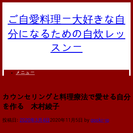
コ
ン
テ
ご自愛料理ー大好きな自
ン
ツ
分になるための自炊レッ
へ
ス
スンー
キ
ッ
プ
メニュー
カウンセリングと料理療法で愛せる自分
を作る 木村綾子
投稿日:
2020年3月4日
2020年11月5日
by
qooki-jp