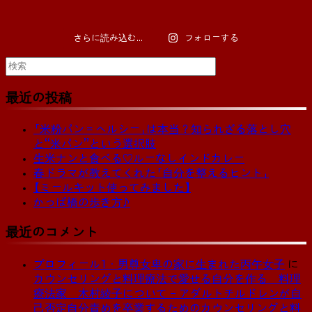
さらに読み込む...
フォローする
検
索
対
最近の投稿
象:
「米粉パン＝ヘルシー」は本当？知られざる落とし穴
と“米パン”という選択肢
生米ナンと食べる♡ルーなしインドカレー
春ドラマが教えてくれた「自分を整えるヒント」
【ミールキット使ってみました】
かっぱ橋の歩き方♪
最近のコメント
プロフィール1・男尊女卑の家に生まれた丙午女子
に
カウンセリングと料理療法で愛せる自分を作る 料理
療法家 木村綾子について – アダルトチルドレンが自
己否定自分責めを卒業するためのカウンセリングと料