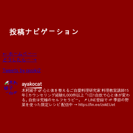
投稿ナビゲーション
←
ホームベー…
どうしたら…
→
Tweets by qooki2
ayakocat
木村綾子 🌿 心と体を整えるご自愛料理研究家
料理教室講師15
年 | カウンセリング経験6,000件以上
「1日1自炊で心と体が変わ
る」
自炊は究極のセルフセラピー。
📌 LINE登録で
🌱 季節の野
菜を使った限定レシピ
配信中
→ https://lin.ee/zxkEUet