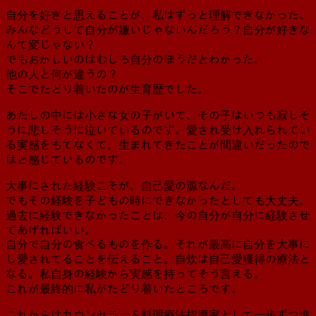
自分を好きと思えることが、私はずっと理解できなかった。
みんなどうして自分が嫌いじゃないんだろう？自分が好きな
んて変じゃない？
でもおかしいのはむしろ自分のほうだとわかった。
他の人と何が違うの？
そこでたどり着いたのが生育歴でした。
あたしの中には小さな女の子がいて、その子はいつも寂しそ
うに悲しそうに泣いているのです。愛され受け入れられてい
る実感をもてなくて、生まれてきたことが間違いだったので
はと感じているのです。
大事にされた経験こそが、自己愛の源なんだ。
でもその経験を子どもの時にできなかったとしても大丈夫。
過去に経験できなかったことは、今の自分が自分に経験させ
てあげればいい。
自分で自分の食べるものを作る。それが最高に自分を大事に
し愛されてることを伝えること。自炊は自己愛獲得の療法と
なる。私自身の経験から実感を持ってそう言える。
これが最終的に私がたどり着いたところです。
これからはカウンセラー＆料理療法指導家として一歩ずつ進